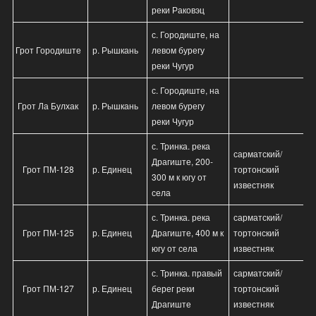
реки Раковэц
с. Городиште, на
Грот Городиште
р. Рышкань
левом бурегу
реки Чугур
с. Городиште, на
Грот Ла Булхак
р. Рышкань
левом бурегу
реки Чугур
с. Тринка. река
сарматский/
Драгиште, 200-
Грот ПМ-128
р. Единец
тортонский
300 м к югу от
известняк
села
с. Тринка. река
сарматский/
Грот ПМ-125
р. Единец
Драгиште, 400 м к
тортонский
югу от села
известняк
с. Тринка. правый
сарматский/
Грот ПМ-127
р. Единец
берег реки
тортонский
Драгиште
известняк