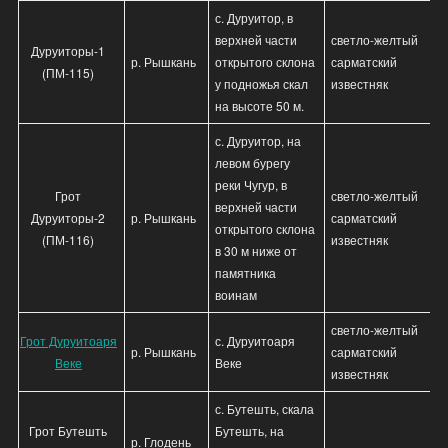
с. Дуруитор, в
верхней части
светло-желтый
Дуруиторы-1
р. Рышкань
открытого склона
сарматский
(ПМ-115)
у подножья скал
известняк
на высоте 50 м.
с. Дуруитор, на
левом бурегу
реки Чугур, в
Грот
светло-желтый
верхней части
Дуруиторы-2
р. Рышкань
сарматский
открытого склона
(ПМ-116)
известняк
в 30 м ниже от
памятника
воинам
светло-желтый
Грот Дуруитоаря
с. Дуруитоаря
р. Рышкань
сарматский
Веке
Веке
известняк
с. Бутешть, скала
Грот Бутешть
Бутешть, на
р. Глодень