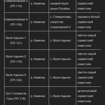
Севериновская-3
р. Каменка
правый берег
сарматский
(ПП-110)
ручья Погайна
известняк
с. Севериновка,
серовато-белый
Севериновская-4
р. Каменка
напротив
сарматский
(ПП-109)
Сериновской-3
известняк
светло-серый
Валя-Адынкэ-1
р. Каменка
с. Валя-Адынкэ
сарматский
(ПП-121)
известняк
светло-серый
Валя-Адынкэ-2
р. Каменка
с. Валя-Адынкэ
сарматский
(ПП-119)
известняк
светло-серый
Валя-Адынкэ-3
р. Каменка
с. Валя-Адынкэ
сарматский
(ПП-124)
известняк
детритусовый
Грот Головатая
р. Каменка
с. Валя-Адынкэ
сарматский
Гора (ПП-118)
известняк