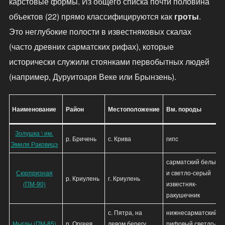
карстовые формы. Из общего списка почти половина
объектов (22) прямо классифицируются как
гроты
.
Это неглубокие полости в известняковых скалах
(часто древних сарматских рифах), которые
исторически служили стоянками первобытных людей
(например, Дуруитоаря Веке или Брынзень).
Наименование
Район
Местоположение
Вм. породы
Золушка \ им.
р. Бричень
с. Крива
гипс
Эмиля Раковицэ
сарматский белый
Сюрпризная
и светло-серый
р. Криулень
г. Криулень
(ПМ-90)
известняк-
ракушечник
с. Пятра, на
нижнесарматский
Мыглы (ПМ-85)
р. Оргеев
левом берегу
рифовый светло-