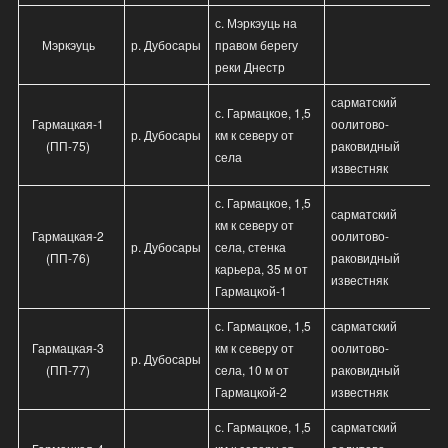
с. Мэркэуць на
Мэркэуць
р. Дубосары
правом берегу
реки Днестр
сарматский
с. Гармацкое, 1,5
Гармацкая-1
оолитово-
р. Дубосары
км к северу от
(ПП-75)
раковидный
села
известняк
с. Гармацкое, 1,5
сарматский
км к северу от
Гармацкая-2
оолитово-
р. Дубосары
села, стенка
(ПП-76)
раковидный
карьера, 35 м от
известняк
Гармацкой-1
с. Гармацкое, 1,5
сарматский
Гармацкая-3
км к северу от
оолитово-
р. Дубосары
(ПП-77)
села, 10 м от
раковидный
Гармацкой-2
известняк
с. Гармацкое, 1,5
сарматский