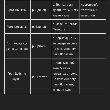
с. Тринка. река
сарматский/
Грот ПМ-126
р. Единец
Драгиште, 400 м к
тортонский
югу от села
известняк
с. Фетешть, скала
Грот Фетешть
р. Единец
Фетешть
с. Коржеуць, в 3х
Грот Коржеуць
км севернее села,
р. Бричень
(Borta Ciuntului)
на левом берегу
реки Лопатник
с. Каракушений
векь, 5 км на
Грот Дефиле
югозапад от села,
р. Бричень
Хушь
на левом берегу
реки Лопатник,
Дефиле Хушь