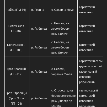
сарматский
Чайка (ПМ-86)
р. Резина
с. Сахарна Ноуэ
известняк
с. Белочи, на
Белочьская
сарматский
р. Рыбница
левом берегу
ПП-102
известняк
реки Белочи
с. Белочи, на
Белочьская-2
сарматский
р. Рыбница
левом берегу
(ПП-103)
известняк
реки Белочи
сарматский серый
крупно-слоистый
Грот Красный
с. Белочи,
р. Рыбница
кавернозный
(ПП-117)
Червона Скала
известяк
ракушечник
с. Строешть, на
светло-серый
Грот Строенцы
береговом склоне
сарматский
(Грот Орла
р. Рыбница
реки Днестр пр
известняк-
ПП-104)
50-80м
ракушечник