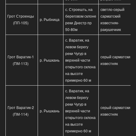
с. Строешть, на
светло-серый
Грот Строенцы
береговом склоне
сарматский
р. Рыбница
(ПП-105)
реки Днестр пр
известняк-
50-80м
ракушечник
с. Варатик, на
левом берегу
реки Чугур в
Грот Варатик-1
серый сарматский
р. Рышкань
верхней части
(ПМ-113)
известняк
открытого склона
на высоте
примерно 60 м
с. Варатик, на
левом берегу
реки Чугур в
Грот Варатик-2
серый сарматский
р. Рышкань
верхней части
(ПМ-114)
известняк
открытого склона
на высоте
примерно 60 м