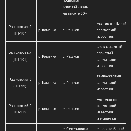
подножья
Красной Скалы
на высоте 50м
желтовато-бурый
Рашковская-3
р. Каменка
с. Рашков
сарматский
(ПП-107)
известняк
светло-желтый
Рашковская-4
слоистый
р. Каменка
с. Рашков
(ПП-101)
сарматский
известняк
темно-желтый
Рашковская-5
р. Каменка
с. Рашков
сарматский
(ПП-99)
известняк
желтоватый
Рашковский-9
сарматский
р. Каменка
с. Рашков
(ПП-112)
известняк
ракушечник
с. Севериновка,
серовато-белый