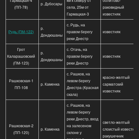
Гармацкая-4
км к северу от
оолитово-
р. Дубосары
(ПП-78)
села, 25м от
раковидный
Гармацкая-3
известняк
с. Рудь, на
р.
Рудь (ПМ-122)
правом берегу
известняк
Дондюшаны
реки Днестр
Грот
с. Отачь, на
р.
Каларашовский
правом берегу
известняк
Дондюшаны
(ПМ-123)
реки Днестр
с. Рашков, на
красно-желтый
Рашковская-1
левом берегу
р. Каменка
сарматский
ПП-108
Днестра (Красная
известняк
скала)
с. Рашков, на
левом берегу
реки Днестр, вход
светло-желтый
Рашковская-2
на залесеном
р. Каменка
слоистый известняк
(ПП-120)
склоне у
ракушечник