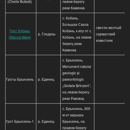
(Cheile Butesti)
левом берегу
реки Каменка
с. Кобань,
Большая Скала
светло-желтый
Грот Кобань
Кобань, к югу от с.
р. Глодень
сарматский
(Stanca Mare)
Кобань, на левом
известняк
берегу реки
Каменка
с. Брынзень,
Monument natural
geologic și
Гроты Брынзень
р. Единец
paleontologic
„Grotele Brînzeni”,
на левом берегу
реки Раковэц
с. Брынзень, 300
м от карьера
Грот Брынзень-1
р. Единец
Брынзень, на
правом берегу