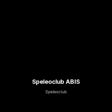
Speleoclub ABIS
Speleoclub