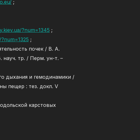
o.eu/
;
py.kiev.ua/?num=1345
;
ua/?num=1325
;
ельность почек / В. А.
науч. тр. / Перм. ун-т. –
го дыхания и гемодинамики /
ны пещер : тез. докл. V
Подольской карстовых