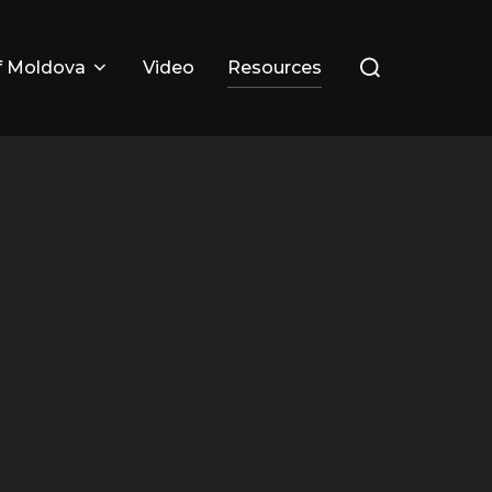
Search
f Moldova
Video
Resources
for: