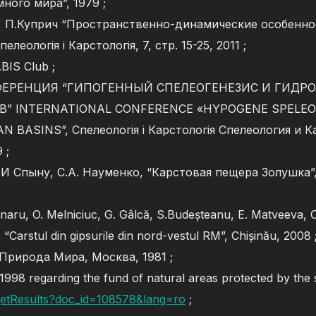
ного мира”, 1979 ;
, П.Куприч “Пространственно-динамические особенно
еологія і Карстологія, 7, стр. 15-25, 2011 ;
ABIS Club ;
ЕРЕНЦИЯ “ГИПОГЕННЫЙ СПЕЛЕОГЕНЕЗИС И ГИДРО
” INTERNATIONAL CONFERENCE «HYPOGENE SPELEO
ASINS”, Спелеологія і Карстологія Спелеология и Ка
09 ;
Н.И Спыну, С.А. Науменко, “Карстовая пещера Золушка”
tnaru, O. Melniciuc, G. Gâlcă, S.Budeșteanu, E. Matveeva, 
 “Carstul din gipsurile din nord-vestul RM”, Chișinău, 2008 
 Природа Мира, Москва, 1981 ;
98 regarding the fund of natural areas protected by the 
/getResults?doc_id=108578&lang=ro
;