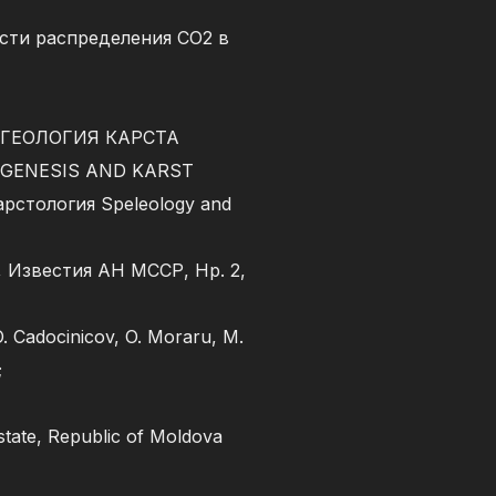
сти распределения СО2 в
ГЕОЛОГИЯ КАРСТА
GENESIS AND KARST
рстология Speleology and
, Известия АН МССР, Нр. 2,
O. Cadocinicov, O. Moraru, M.
;
state, Republic of Moldova