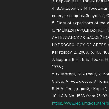
Верина В.Н. “Тайны подзем
В.Андрейчук, И.Телешман
воздухе пещеры Золушка”, Спел
Diary of expeditions of the 
“МЕЖДУНАРОДНАЯ КОНФ
АРТЕЗИАНСКИХ БАССЕЙНОВ
HYDROGEOLOGY OF ARTESIAN B
Karstology, 2, 2009, p. 100-1
Верина В.Н., В.Е. Прока, 
1978 ;
C. Moraru, N. Arnaut, V. Bo
Vlaicu, A. Petculescu, V. Toma.
Н.А. Гвоздецкий, “Карст”,
LAW No. 1538 from 25-02-19
https://www.legis.md/cautare