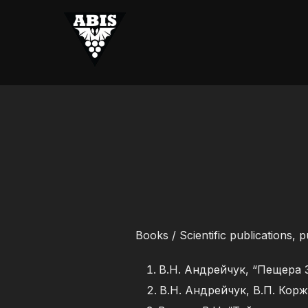
Skip
to
content
Books / Scientific publications, p
В.Н. Андрейчук, “Пещера З
В.Н. Андрейчук, В.П. Ко