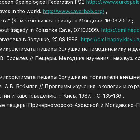
uropean Speleological Federation FSE
https://www.eurospele
aves in the world.
http://www.caverbob.org/
;
ста” (Комсомольская правда в Молдове. 16.03.2007 ;
bout tragedy in Zolushka Cave, 07.10.1999.
https://cml.hap
агазовка в Золушке, 25.09.1999.
https://cml.happy.kiev.
микроклимата пещеры Золушка на гемодинамику и деят
В. Бобылев // Пещеры. Методика изучения : межвуз. сб. 
 микроклимата пещеры Золушка на показатели внешне
а, А.В. Бобылев // Проблемы изучения, экологии и охра
ии и карстоведению. – Киев, 1987. – С. 135-136 .
ные пещеры Причерноморско-Азовской и Молдавско-