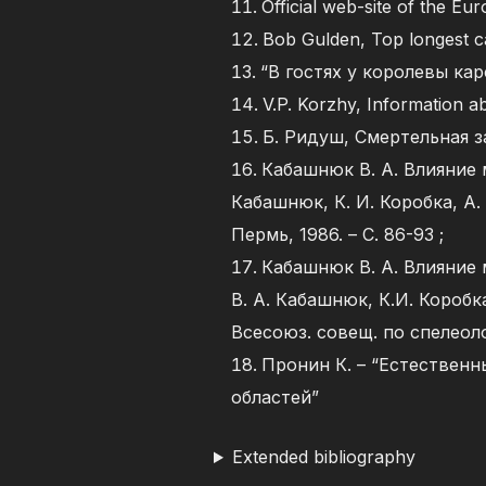
Official web-site of the E
Bob Gulden, Top longest c
“В гостях у королевы кар
V.P. Korzhy, Information a
Б. Ридуш, Смертельная з
Кабашнюк В. А. Влияние 
Кабашнюк, К. И. Коробка, А. 
Пермь, 1986. – С. 86-93 ;
Кабашнюк В. А. Влияние
В. А. Кабашнюк, К.И. Коробк
Всесоюз. совещ. по спелеолог
Пронин К. – “Естествен
областей”
Extended bibliography